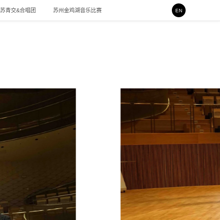
苏青交&合唱团
苏州金鸡湖音乐比赛
EN