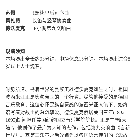
苏佩
《黑桃皇后》序曲
莫扎特
长笛与竖琴协奏曲
德沃夏克
E小调第九交响曲
观演须知
本场演出全长约93分钟，中场休息15分钟。本场演出适合8
岁以上人士观看。
时势所造、誉满世界的民族英雄德沃夏克诞生之时，祖国
波西米亚正是奥匈帝国的一个行省。尽管他接受的是德国
音乐教育，这位心怀民族自豪感的波西米亚人笔下，始终
谱写着对故土的深沉挚爱。德沃夏克侨居美国三年(1892-
1895)期间担任美国纽约国立音乐学院院长。正是在“新大
陆”，他创作了最广为人知的杰作，包括第九交响曲《自新
世界》。其第二乐章之后改编为以各国语言传唱的《念故